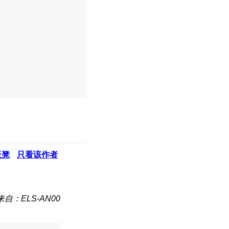
板凳
只看该作者
来自：ELS-AN00