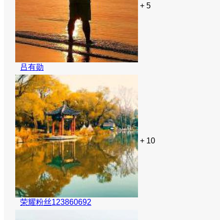
+ 5
吕有勋
+ 10
荣耀粉丝123860692