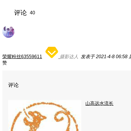
评论
40
荣耀粉丝63559611
摄影达人
发表于 2021-4-8 06:58
赞
评论
山高远水流长