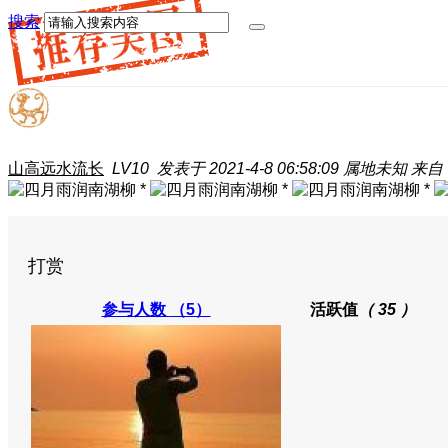
搜索
山高远水流长
LV10
发表于 2021-4-8 06:58:09
属地未知
来自：
*
*
*
打赏
参与人数
（5）
活跃值
（ 35 ）