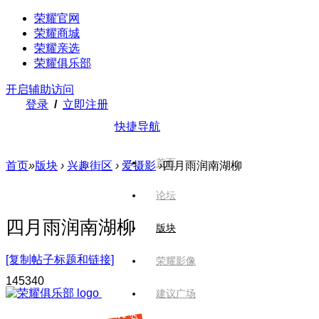
荣耀官网
荣耀商城
荣耀亲选
荣耀俱乐部
开启辅助访问
登录
/
立即注册
快捷导航
首页
首页
»
版块
›
兴趣街区
›
爱摄影
›
四月雨润南湖柳
论坛
四月雨润南湖柳
版块
[复制帖子标题和链接]
荣耀影像
1453
40
建议广场