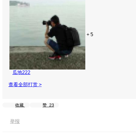
+ 5
瓜地222
查看全部打赏 >
收藏
赞
23
举报