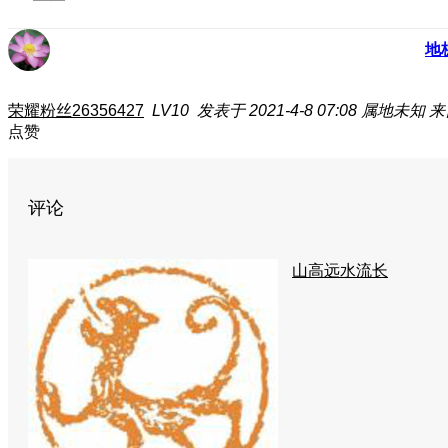
地
荣耀粉丝26356427
LV10
发表于 2021-4-8 07:08
属地未知
来
点赞
评论
山高远水流长