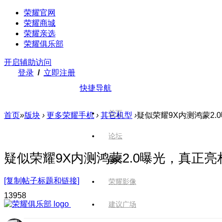
荣耀官网
荣耀商城
荣耀亲选
荣耀俱乐部
开启辅助访问
登录
/
立即注册
快捷导航
首页
首页
»
版块
›
更多荣耀手机
›
其它机型
›
疑似荣耀9X内测鸿蒙2
论坛
疑似荣耀9X内测鸿蒙2.0曝光，真正
版块
[复制帖子标题和链接]
荣耀影像
1395
8
建议广场