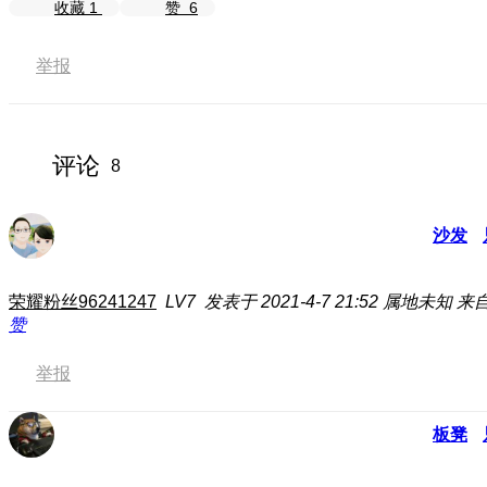
收藏
1
赞
6
举报
评论
8
沙发
荣耀粉丝96241247
LV7
发表于 2021-4-7 21:52
属地未知
来自
赞
举报
板凳