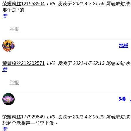
荣耀粉丝121553504
LV8
发表于 2021-4-7 21:56
属地未知
来
那个是P的
赞
举报
地板
荣耀粉丝212202571
LV2
发表于 2021-4-7 22:13
属地未知
来
赞
举报
5
楼
荣耀粉丝177929849
LV9
发表于 2021-4-8 05:20
属地未知
来
想起个老相声—马季下蛋～
赞