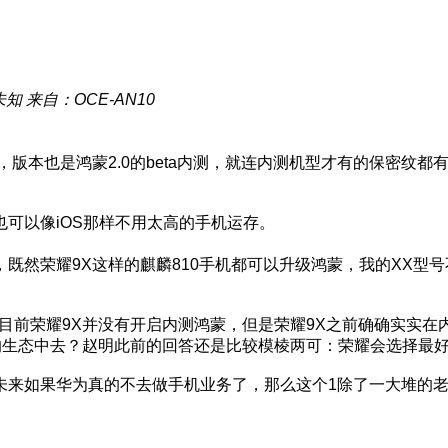
未知
来自：OCE-AN10
，版本也是鸿蒙2.0的beta内测，就连内测机型才有的保密纹
也可以像iOS那样不用太高的手机运存。
既然荣耀9X这样的麒麟810手机都可以升级鸿蒙，我的XX型
目前荣耀9X并没有开启内测鸿蒙，但是荣耀9X之前确确实实在
的生态中去？赵明此前的回答还是比较模棱两可：荣耀会选择最
，未来如果华为真的不去做手机业务了，那么这个1除了一大堆的