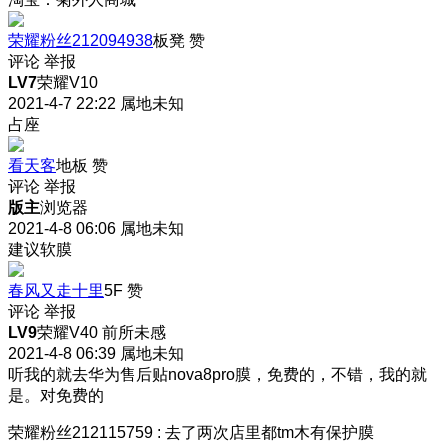
荣耀粉丝212094938
板凳
赞
评论
举报
LV7
荣耀V10
2021-4-7 22:22
属地未知
占座
看天客
地板
赞
评论
举报
版主
浏览器
2021-4-8 06:06
属地未知
建议软膜
春风又走十里
5F
赞
评论
举报
LV9
荣耀V40 前所未感
2021-4-8 06:39
属地未知
听我的就去华为售后贴nova8pro膜，免费的，不错，我的就
是。
对免费的
荣耀粉丝212115759
:
去了两次店里都tm木有保护膜