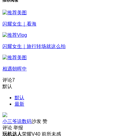
推荐阅读
闪耀女生｜看海
闪耀女生｜旅行转场就这么拍
相遇朝晖中
评论
7
默认
默认
最新
小三爷说数码
沙发
赞
评论
举报
玩机达人
荣耀V40 前所未感