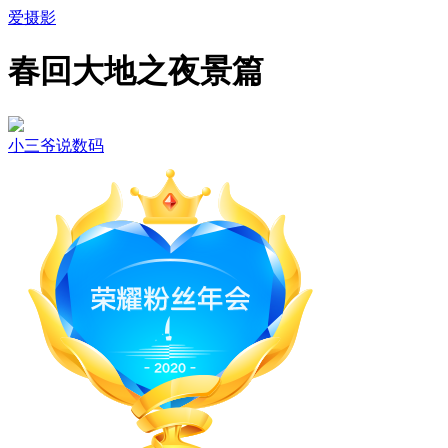
爱摄影
春回大地之夜景篇
小三爷说数码