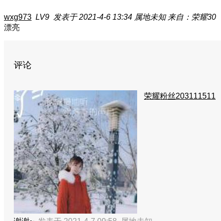
wxg973
LV9
发表于 2021-4-6 13:34
属地未知
来自：荣耀30
漂亮
评论
荣耀粉丝203111511