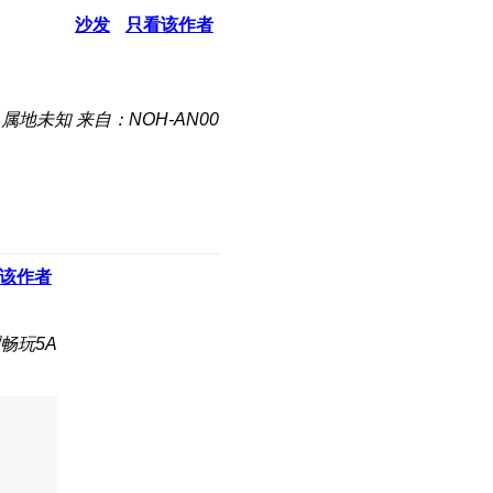
沙发
只看该作者
属地未知
来自：NOH-AN00
该作者
畅玩5A