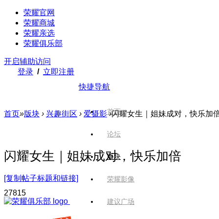
荣耀官网
荣耀商城
荣耀亲选
荣耀俱乐部
开启辅助访问
登录
/
立即注册
快捷导航
首页
首页
»
版块
›
兴趣街区
›
爱摄影
›
闪耀女生｜姐妹成对，快乐加
论坛
闪耀女生｜姐妹成对，快乐加倍
版块
[复制帖子标题和链接]
荣耀影像
278
15
建议广场