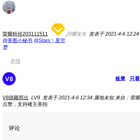
荣耀粉丝203111511
闪耀女生
发表于 2021-4-6 12:24
@美图小秘书
@Stars丶星空
赞
举报
板凳
只看
V8脱颖而出
LV9
发表于 2021-4-6 12:34
属地未知
来自：荣耀
点赞，支持楼主美拍
评论