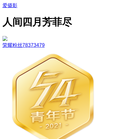
爱摄影
人间四月芳菲尽
荣耀粉丝78373479