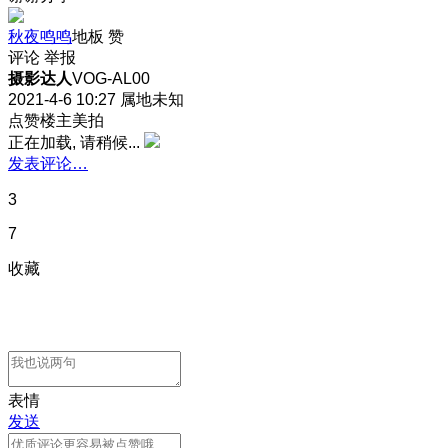
秋夜鸣鸣
地板
赞
评论
举报
摄影达人
VOG-AL00
2021-4-6 10:27
属地未知
点赞楼主美拍
正在加载, 请稍候...
发表评论…
3
7
收藏
表情
发送