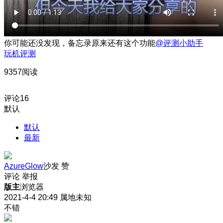
你可能还没发现，备忘录原来还有这个功能
@评测小助手
玩机评测
9357阅读
评论
16
默认
默认
最新
AzureGlow
沙发
赞
评论
举报
版主
浏览器
2021-4-4 20:49
属地未知
不错