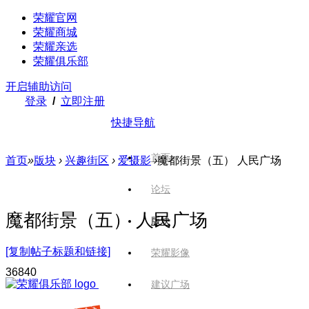
荣耀官网
荣耀商城
荣耀亲选
荣耀俱乐部
开启辅助访问
登录
/
立即注册
快捷导航
首页
首页
»
版块
›
兴趣街区
›
爱摄影
›
魔都街景（五） 人民广场
论坛
魔都街景（五） 人民广场
版块
[复制帖子标题和链接]
荣耀影像
368
40
建议广场