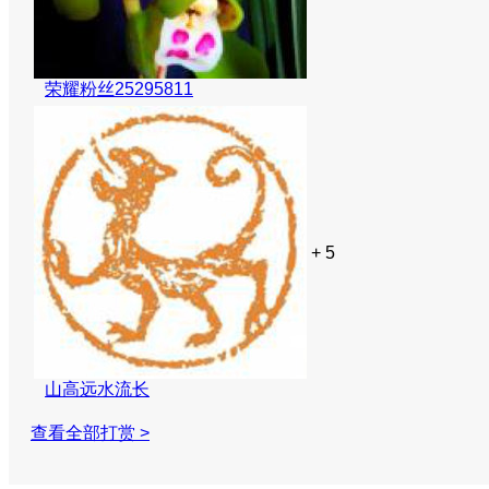
荣耀粉丝25295811
+ 5
山高远水流长
查看全部打赏 >