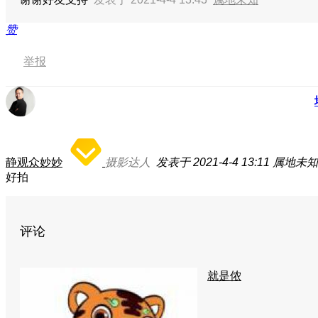
赞
举报
静观众妙妙
摄影达人
发表于 2021-4-4 13:11
属地未知
好拍
评论
就是侬