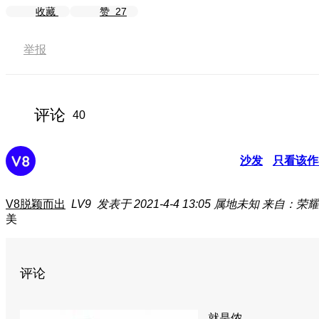
收藏
赞
27
举报
评论
40
沙发
只看该作
V8脱颖而出
LV9
发表于 2021-4-4 13:05
属地未知
来自：荣耀
美
评论
就是侬