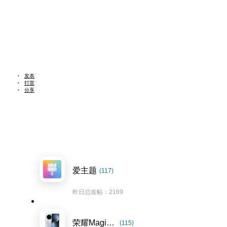
发表
打赏
分享
爱主题
(117)
昨日总发帖：2169
荣耀Magic7系列
(115)