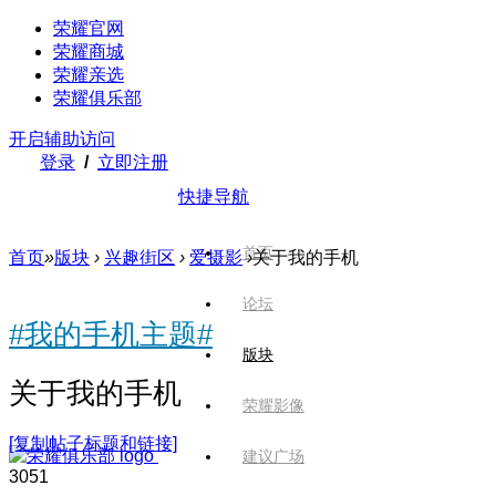
荣耀官网
荣耀商城
荣耀亲选
荣耀俱乐部
开启辅助访问
登录
/
立即注册
快捷导航
首页
首页
»
版块
›
兴趣街区
›
爱摄影
›
关于我的手机
论坛
#我的手机主题#
版块
关于我的手机
荣耀影像
[复制帖子标题和链接]
建议广场
305
1