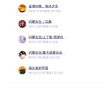
金滩向晚、海沐夕光
NO.6
9.1w 阅读
66 讨论
闪耀女生｜汉服
NO.7
193 阅读
2 讨论
闪耀女生|上了船 我便也成了故事中的人
NO.8
232 阅读
8 讨论
闪耀女生|夏天就要玩水！！
NO.9
746 阅读
15 讨论
画出来的早晨
NO.10
3734 阅读
12 讨论