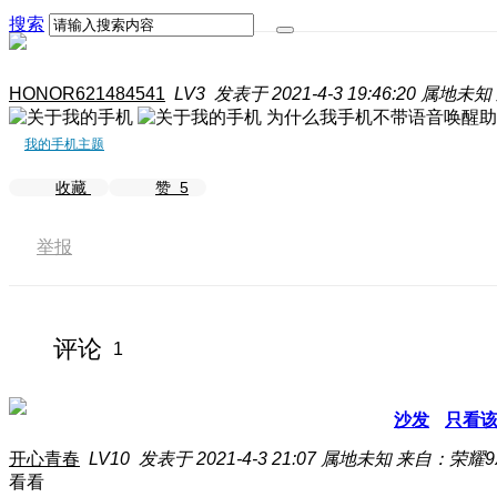
搜索
HONOR621484541
LV3
发表于 2021-4-3 19:46:20
属地未知
为什么我手机不带语音唤醒助
我的手机主题
收藏
赞
5
举报
评论
1
沙发
只看
开心青春
LV10
发表于 2021-4-3 21:07
属地未知
来自：荣耀9X
看看