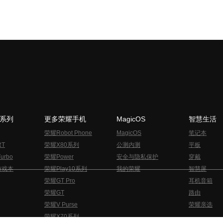
N系列
更多荣耀手机
MagicOS
智慧生活
荣耀Robot Phone
MagicOS
笔记本
RT
荣耀X80系列
公测内测
平板
urbo
荣耀Power
安全与隐私保护
穿戴
游戏本
荣耀Play10系列
我的荣耀
智慧屏
荣耀GT Pro
耳机音箱
荣耀GT
路由
荣耀V Purse
荣耀亲选
荣耀X70系列