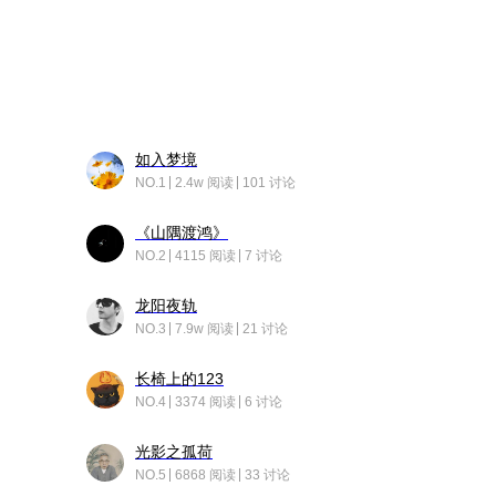
如入梦境
NO.1
2.4w 阅读
101 讨论
《山隅渡鸿》
NO.2
4115 阅读
7 讨论
龙阳夜轨
NO.3
7.9w 阅读
21 讨论
长椅上的123
NO.4
3374 阅读
6 讨论
光影之孤荷
NO.5
6868 阅读
33 讨论