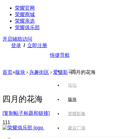
荣耀官网
荣耀商城
荣耀亲选
荣耀俱乐部
开启辅助访问
登录
/
立即注册
快捷导航
首页
首页
»
版块
›
兴趣街区
›
爱摄影
›
四月的花海
论坛
四月的花海
版块
[复制帖子标题和链接]
荣耀影像
11
1
建议广场