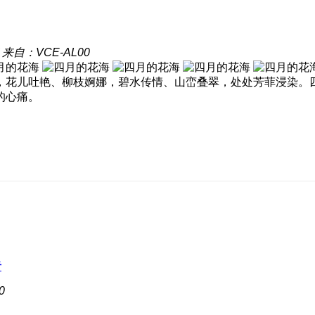
来自：VCE-AL00
，花儿吐艳、柳枝婀娜，碧水传情、山峦叠翠，处处芳菲浸染。
的心痛。
者
0