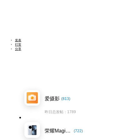
发表
打赏
分享
爱摄影
(813)
昨日总发帖：1789
荣耀Magic7系列
(722)