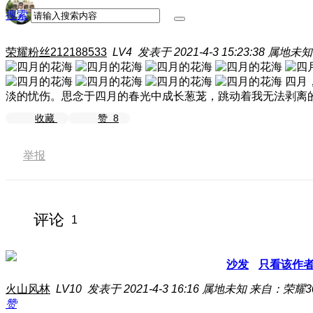
搜索
荣耀粉丝212188533
LV4
发表于 2021-4-3 15:23:38
属地未知
四月
淡的忧伤。思念于四月的春光中成长葱茏，跳动着我无法剥离
收藏
赞
8
举报
评论
1
沙发
只看该作
火山风林
LV10
发表于 2021-4-3 16:16
属地未知
来自：荣耀3
赞