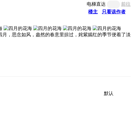
电梯直达
前往
楼主
只看该作者
四月，思念如风，盎然的春意里掠过，姹紫嫣红的季节便着了淡
默认