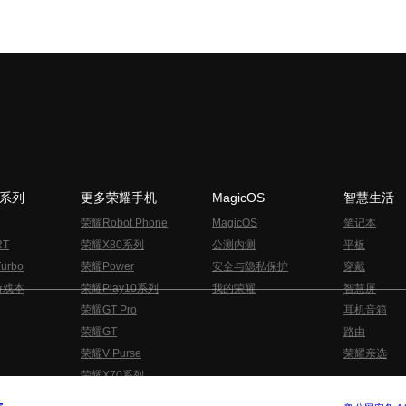
N系列
更多荣耀手机
MagicOS
智慧生活
荣耀Robot Phone
MagicOS
笔记本
RT
荣耀X80系列
公测内测
平板
urbo
荣耀Power
安全与隐私保护
穿戴
游戏本
荣耀Play10系列
我的荣耀
智慧屏
荣耀GT Pro
耳机音箱
荣耀GT
路由
荣耀V Purse
荣耀亲选
荣耀X70系列
与隐私的声明
关于cookies
法律信息