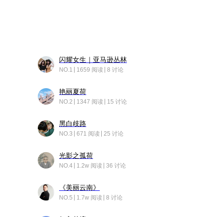
闪耀女生｜亚马逊丛林
NO.1
1659 阅读
8 讨论
艳丽夏荷
NO.2
1347 阅读
15 讨论
黑白歧路
NO.3
671 阅读
25 讨论
光影之孤荷
NO.4
1.2w 阅读
36 讨论
《美丽云南》
NO.5
1.7w 阅读
8 讨论