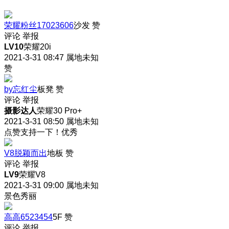
荣耀粉丝17023606
沙发
赞
评论
举报
LV10
荣耀20i
2021-3-31 08:47
属地未知
赞
by忘红尘
板凳
赞
评论
举报
摄影达人
荣耀30 Pro+
2021-3-31 08:50
属地未知
点赞支持一下！优秀
V8脱颖而出
地板
赞
评论
举报
LV9
荣耀V8
2021-3-31 09:00
属地未知
景色秀丽
高高6523454
5F
赞
评论
举报