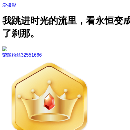
爱摄影
我跳进时光的流里，看永恒变
了刹那。
荣耀粉丝32551666