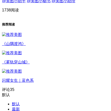
@美图小助手
@美图小秘书
@美图小助理
1738阅读
推荐阅读
《山隅渡鸿》
《雾轨穿山城》
闪耀女生｜蓝色系
评论
35
默认
默认
最新