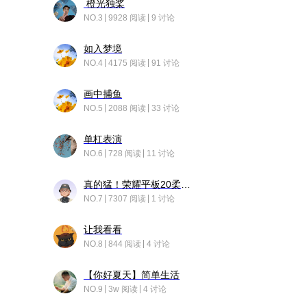
橙光独桨
NO.3
9928 阅读
9 讨论
如入梦境
NO.4
4175 阅读
91 讨论
画中捕鱼
NO.5
2088 阅读
33 讨论
单杠表演
NO.6
728 阅读
11 讨论
真的猛！荣耀平板20柔光版，竟然又有更新……
NO.7
7307 阅读
1 讨论
让我看看
NO.8
844 阅读
4 讨论
【你好夏天】简单生活
NO.9
3w 阅读
4 讨论