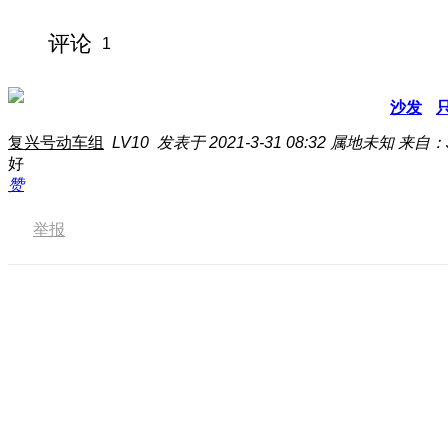
评论
1
沙发
复兴号动车组
LV10
发表于 2021-3-31 08:32
属地未知
来自：J
好
赞
举报