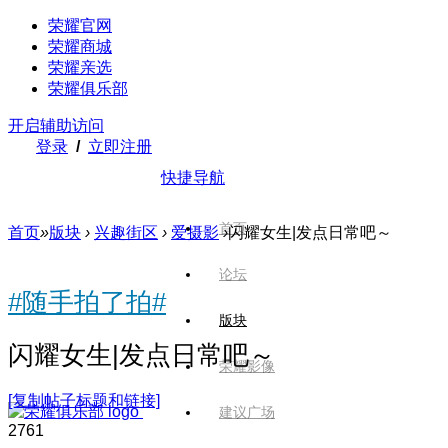
荣耀官网
荣耀商城
荣耀亲选
荣耀俱乐部
开启辅助访问
登录
/
立即注册
快捷导航
首页
首页
»
版块
›
兴趣街区
›
爱摄影
›
闪耀女生|发点日常吧～
论坛
#随手拍了拍#
版块
闪耀女生|发点日常吧～
荣耀影像
[复制帖子标题和链接]
建议广场
276
1