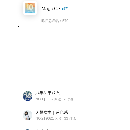
MagicOS
(97)
昨日总发帖：579
老手艺里的光
NO.1
1.3w 阅读
9 讨论
闪耀女生｜蓝色系
NO.2
9021 阅读
33 讨论