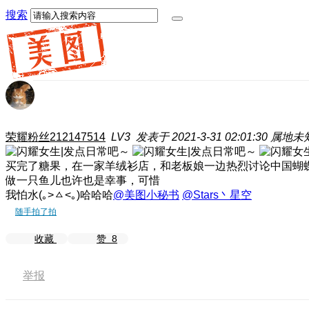
搜索
荣耀粉丝212147514
LV3
发表于 2021-3-31 02:01:30
属地未
买完了糖果，在一家羊绒衫店，和老板娘一边热烈讨论中国蝴
做一只鱼儿也许也是幸事，可惜
我怕水(｡>ㅿ<｡)哈哈哈
@美图小秘书
@Stars丶星空
随手拍了拍
收藏
赞
8
举报