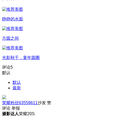
静静的水面
方圆之间
光影秋千，童年圆圈
评论
5
默认
默认
最新
荣耀粉丝63559611
沙发
赞
评论
举报
摄影达人
荣耀20S