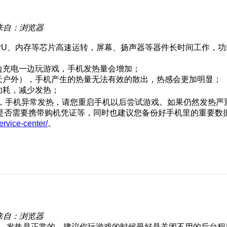
来自：浏览器
PU、内存等芯片高速运转，屏幕、扬声器等器件长时间工作，
边充电一边玩游戏，手机发热量会增加；
天户外），手机产生的热量无法有效的散出，热感会更加明显；
功耗，减少发热；
戏，手机异常发热，请您重启手机以后尝试游戏。如果仍然发热
是否需要携带购机凭证等，同时也建议您备份好手机里的重要数
ervice-center/
。
来自：浏览器
运行，发热是正常的。建议你玩游戏的时候最好是关闭不用的后台