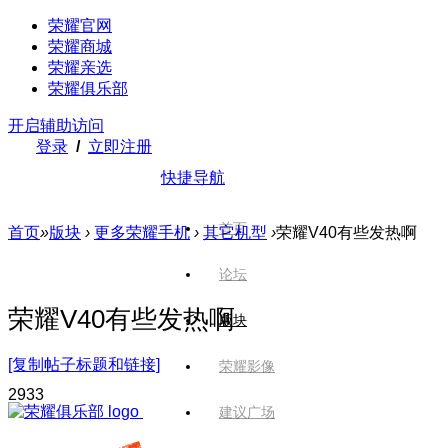
荣耀官网
荣耀商城
荣耀亲选
荣耀俱乐部
开启辅助访问
登录
/
立即注册
快捷导航
首页
首页
»
版块
›
更多荣耀手机
›
其它机型
›
荣耀V40有些发热啊
论坛
荣耀V40有些发热啊
版块
[复制帖子标题和链接]
荣耀影像
293
3
建议广场