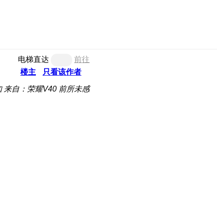
电梯直达
前往
楼主
只看该作者
知
来自：荣耀V40 前所未感