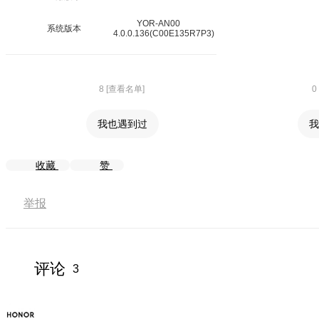
YOR-AN00
系统版本
4.0.0.136(C00E135R7P3)
8 [查看名单]
0
我也遇到过
我
收藏
赞
举报
评论
3