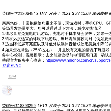
荣耀粉丝212064845
LV7
发表于 2021-3-27 15:09
属地未知
亲亲您好，非常抱歉给您带来不便，玩游戏时，手机CPU、G
等场景发热量更大。您可以通过以下方法，减少发热情况：
1.请尽量避免充电时玩游戏，充电时手机本身会发热，如果一
2.请在温度适宜的环境下玩游戏，当环境温度较高时（例如夏
3.适当降低屏幕亮度以及降低外放媒体音量或使用惹急来降低
4.如果您在常温（25℃左右），并且没有充电的情况下玩游
务中心检测，温馨提示：去之前建议提前电话联系门店，确认
荣耀官方服务中心查询：
https://www.hihonor.com/cn/support/s
答案有用
1
举报
荣耀粉丝18393259
LV10
发表于 2021-3-27 15:36
属地未知
粉粉，手机玩游戏的时候，cpu和gpu都会以很高的负载来