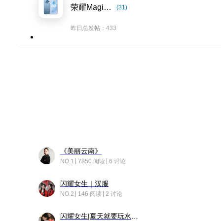
荣耀Magic5系列
(31)
昨日总发帖：433
《美丽云南》
NO.1
7850 阅读
6 讨论
闪耀女生｜汉服
NO.2
146 阅读
2 讨论
闪耀女生|夏天就要玩水！！