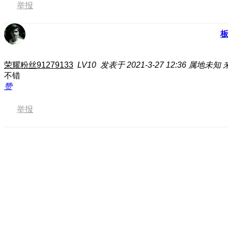
举报
荣耀粉丝91279133
LV10
发表于 2021-3-27 12:36
属地未知
不错
赞
举报