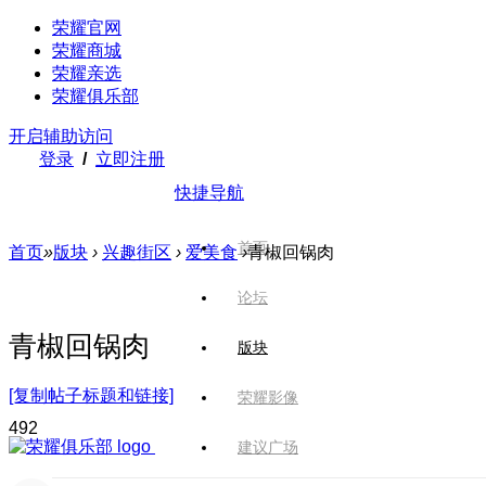
荣耀官网
荣耀商城
荣耀亲选
荣耀俱乐部
开启辅助访问
登录
/
立即注册
快捷导航
首页
首页
»
版块
›
兴趣街区
›
爱美食
›
青椒回锅肉
论坛
青椒回锅肉
版块
[复制帖子标题和链接]
荣耀影像
49
2
建议广场