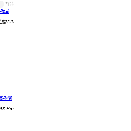
前往
作者
耀V20
该作者
X Pro