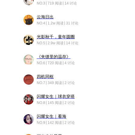
NO.3
719 阅读
14 讨论
云海日出
NO.4
1.2w 阅读
31 讨论
光影秋千，童年圆圈
NO.5
2.9w 阅读
14 讨论
《夹缝里的温存》
NO.6
720 阅读
4 讨论
四机同框
NO.7
349 阅读
2 讨论
闪耀女生｜球衣穿搭
NO.8
145 阅读
2 讨论
闪耀女生｜看海
NO.9
142 阅读
2 讨论