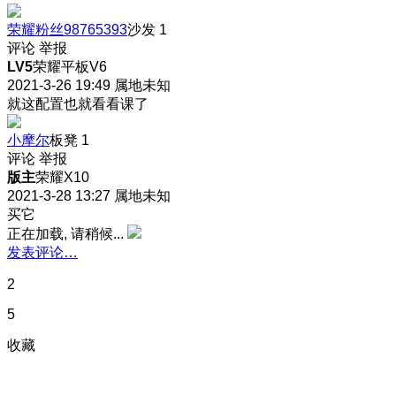
荣耀粉丝98765393
沙发
1
评论
举报
LV5
荣耀平板V6
2021-3-26 19:49
属地未知
就这配置也就看看课了
小摩尔
板凳
1
评论
举报
版主
荣耀X10
2021-3-28 13:27
属地未知
买它
正在加载, 请稍候...
发表评论…
2
5
收藏