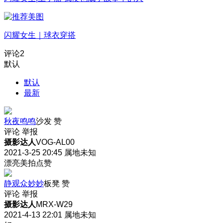
闪耀女生｜球衣穿搭
评论
2
默认
默认
最新
秋夜鸣鸣
沙发
赞
评论
举报
摄影达人
VOG-AL00
2021-3-25 20:45
属地未知
漂亮美拍点赞
静观众妙妙
板凳
赞
评论
举报
摄影达人
MRX-W29
2021-4-13 22:01
属地未知