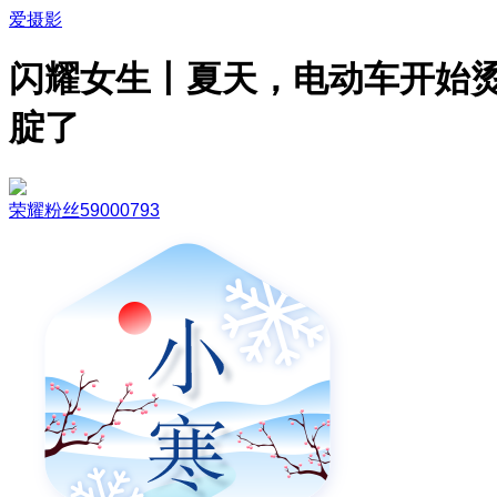
爱摄影
闪耀女生丨夏天，电动车开始
腚了
荣耀粉丝59000793