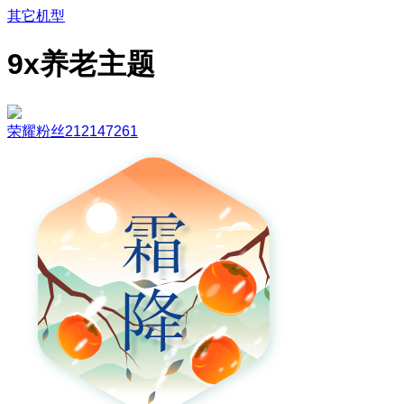
其它机型
9x养老主题
荣耀粉丝212147261