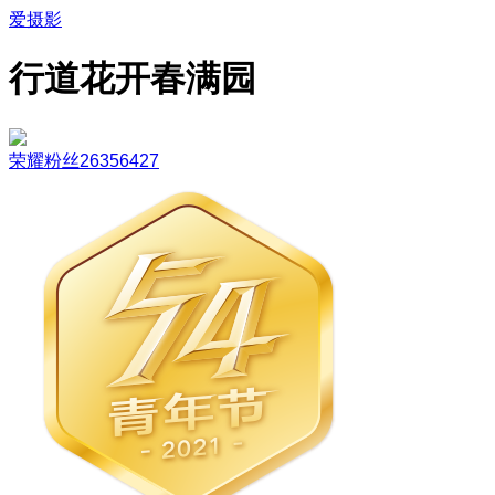
爱摄影
行道花开春满园
荣耀粉丝26356427