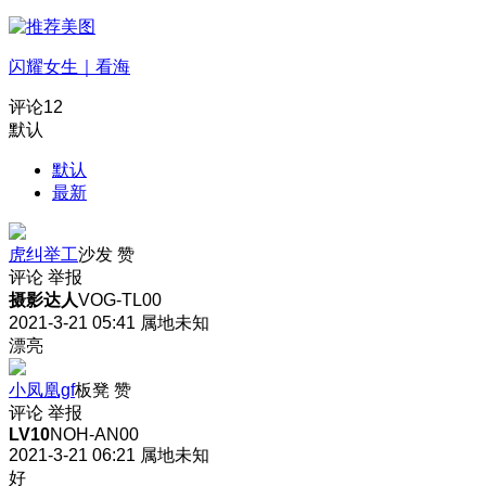
闪耀女生｜看海
评论
12
默认
默认
最新
虎纠举工
沙发
赞
评论
举报
摄影达人
VOG-TL00
2021-3-21 05:41
属地未知
漂亮
小凤凰gf
板凳
赞
评论
举报
LV10
NOH-AN00
2021-3-21 06:21
属地未知
好