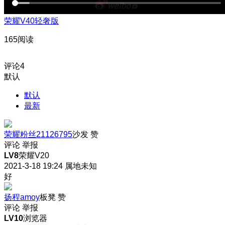
荣耀V40轻奢版
165阅读
评论
4
默认
默认
最新
荣耀粉丝21126795
沙发
赞
评论
举报
LV8
荣耀V20
2021-3-18 19:24
属地未知
好
扬程amoy
板凳
赞
评论
举报
LV10
浏览器