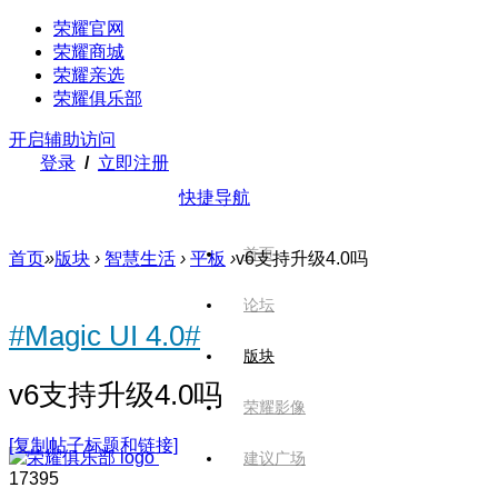
荣耀官网
荣耀商城
荣耀亲选
荣耀俱乐部
开启辅助访问
登录
/
立即注册
快捷导航
首页
首页
»
版块
›
智慧生活
›
平板
›
v6支持升级4.0吗
论坛
#Magic UI 4.0#
版块
v6支持升级4.0吗
荣耀影像
[复制帖子标题和链接]
建议广场
1739
5