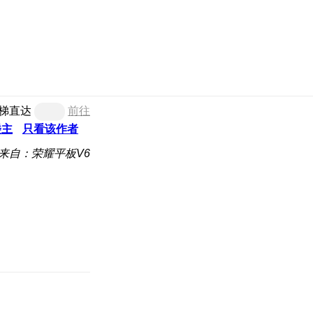
梯直达
前往
楼主
只看该作者
来自：荣耀平板V6