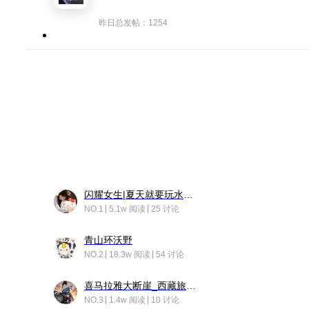
昨日总发帖：1254
闪耀女生|夏天就要玩水！！
NO.1
5.1w 阅读
25 讨论
青山环沃野
NO.2
18.3w 阅读
54 讨论
喜马拉雅大断崖_西藏旅行日记
NO.3
1.4w 阅读
10 讨论