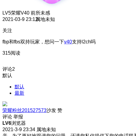
LV5
荣耀V40 前所未感
2021-03-9 23:12
属地未知
关注
fbp和fbs双持玩家，想问一下
v40
支持l2ch吗
315阅读
评论
2
默认
默认
最新
荣耀粉丝201527573
沙发
赞
评论
举报
LV6
浏览器
2021-3-9 23:34
属地未知
亲，为了更好地跟进您的问题，还请您私信提供下您的电话联