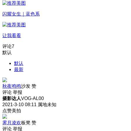
闪耀女生｜蓝色系
让我看看
评论
7
默认
默认
最新
秋夜鸣鸣
沙发
赞
评论
举报
摄影达人
VOG-AL00
2021-3-10 08:11
属地未知
点赞美拍
霁月凌欢
板凳
赞
评论
举报