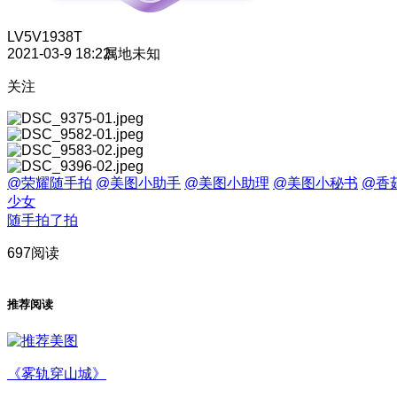
LV5
V1938T
2021-03-9 18:22
属地未知
关注
@荣耀随手拍
@美图小助手
@美图小助理
@美图小秘书
@香
少女
随手拍了拍
697阅读
推荐阅读
《雾轨穿山城》