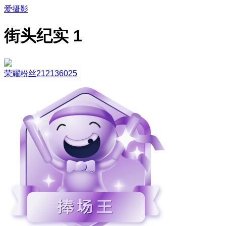
爱摄影
街头纪实 1
荣耀粉丝212136025