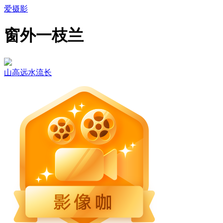
爱摄影
窗外一枝兰
山高远水流长