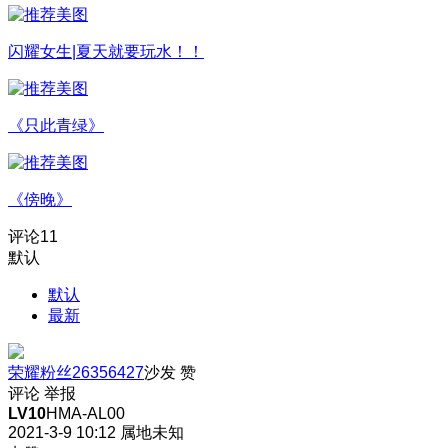
闪耀女生|夏天就要玩水！！
《只此青绿》
《傍晚》
评论
11
默认
默认
最新
荣耀粉丝26356427
沙发
赞
评论
举报
LV10
HMA-AL00
2021-3-9 10:12
属地未知