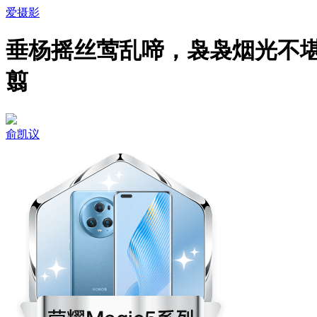
爱摄影
垂杨摇丝莺乱啼，袅袅烟光不
翦
俞凯议