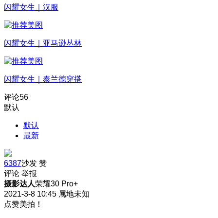
闪耀女生｜汉服
闪耀女生｜亚马逊丛林
闪耀女生｜泰兰德穿搭
评论
56
默认
默认
最新
6387
沙发
赞
评论
举报
摄影达人
荣耀30 Pro+
2021-3-8 10:45
属地未知
点赞美拍！