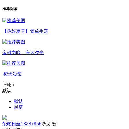
推荐阅读
【你好夏天】简单生活
金滩向晚、海沐夕光
橙光独桨
评论
5
默认
默认
最新
荣耀粉丝18287856
沙发
赞