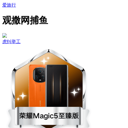
爱旅行
观撒网捕鱼
虎纠举工