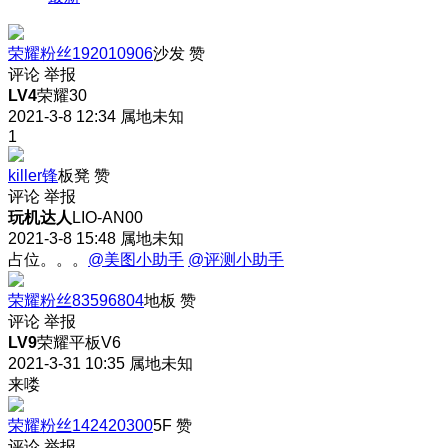
荣耀粉丝192010906
沙发
赞
评论
举报
LV4
荣耀30
2021-3-8 12:34
属地未知
1
killer锋
板凳
赞
评论
举报
玩机达人
LIO-AN00
2021-3-8 15:48
属地未知
占位。。。
@美图小助手
@评测小助手
荣耀粉丝83596804
地板
赞
评论
举报
LV9
荣耀平板V6
2021-3-31 10:35
属地未知
来喽
荣耀粉丝142420300
5F
赞
评论
举报