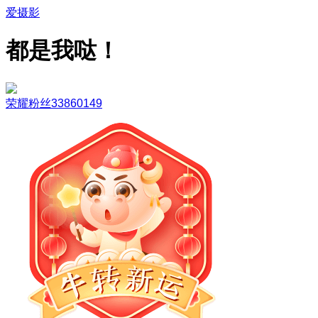
爱摄影
都是我哒！
荣耀粉丝33860149