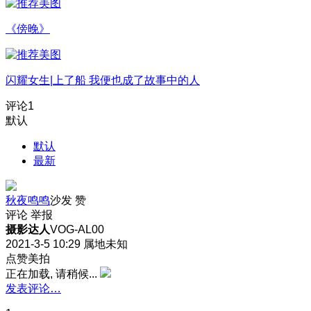
《傍晚》
闪耀女生|上了船 我便也成了故事中的人
评论
1
默认
默认
最新
秋夜鸣鸣
沙发
赞
评论
举报
摄影达人
VOG-AL00
2021-3-5 10:29
属地未知
点赞美拍
正在加载, 请稍候...
发表评论…