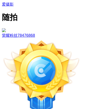
爱摄影
随拍
荣耀粉丝78476868