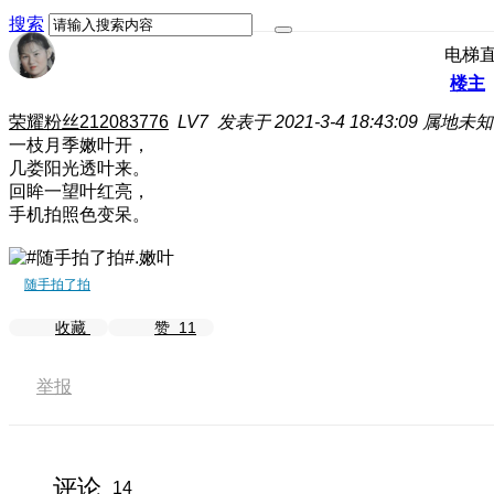
搜索
电梯
楼主
荣耀粉丝212083776
LV7
发表于 2021-3-4 18:43:09
属地未知
一枝月季嫩叶开，
几娄阳光透叶来。
回眸一望叶红亮，
手机拍照色变呆。
随手拍了拍
收藏
赞
11
举报
评论
14