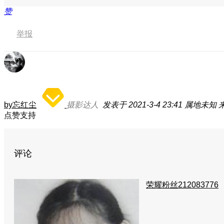
赞
举报
by忘红尘
摄影达人
发表于 2021-3-4 23:41
属地未知
点赞支持
评论
荣耀粉丝212083776