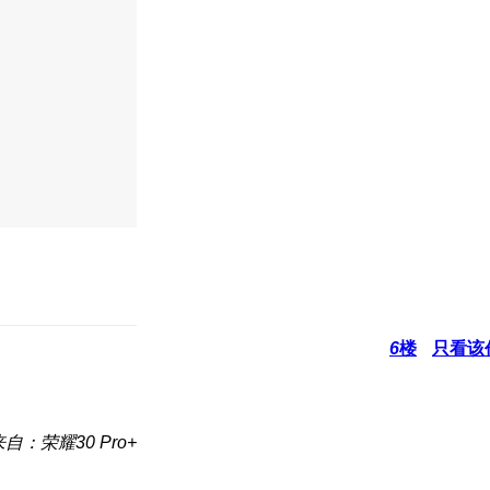
6
楼
只看该
来自：荣耀30 Pro+