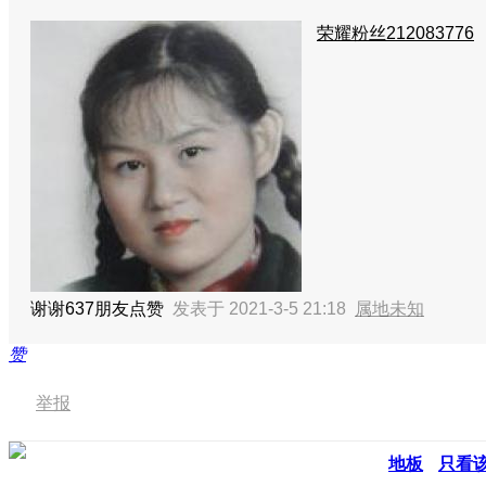
荣耀粉丝212083776
谢谢637朋友点赞
发表于 2021-3-5 21:18
属地未知
赞
举报
地板
只看