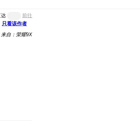
直达
前往
只看该作者
来自：荣耀9X