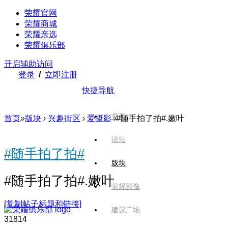
荣耀官网
荣耀商城
荣耀亲选
荣耀俱乐部
开启辅助访问
登录
/
立即注册
快捷导航
首页
首页
»
版块
›
兴趣街区
›
爱摄影
›
#随手拍了拍#.嫩叶
论坛
#随手拍了拍#
版块
#随手拍了拍#.嫩叶
荣耀影像
[复制帖子标题和链接]
建议广场
318
14