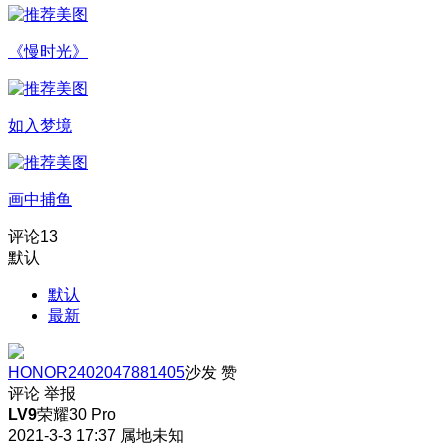
《慢时光》
如入梦境
画中捕鱼
评论
13
默认
默认
最新
HONOR2402047881405
沙发
赞
评论
举报
LV9
荣耀30 Pro
2021-3-3 17:37
属地未知