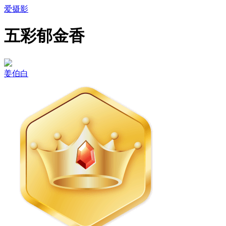
爱摄影
五彩郁金香
姜伯白