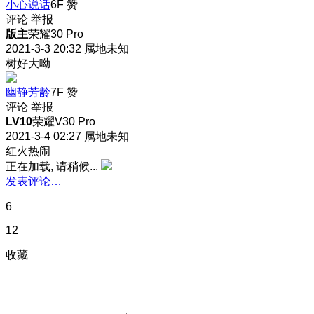
小心说话
6F
赞
评论
举报
版主
荣耀30 Pro
2021-3-3 20:32
属地未知
树好大呦
幽静芳龄
7F
赞
评论
举报
LV10
荣耀V30 Pro
2021-3-4 02:27
属地未知
红火热闹
正在加载, 请稍候...
发表评论…
6
12
收藏