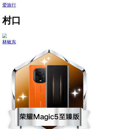
爱旅行
村口
林敏东