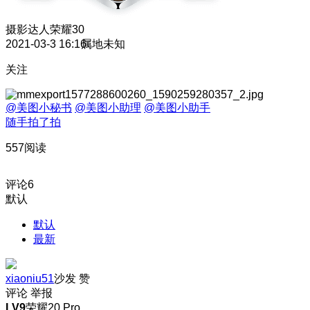
摄影达人
荣耀30
2021-03-3 16:16
属地未知
关注
@美图小秘书
@美图小助理
@美图小助手
随手拍了拍
557阅读
评论
6
默认
默认
最新
xiaoniu51
沙发
赞
评论
举报
LV9
荣耀20 Pro