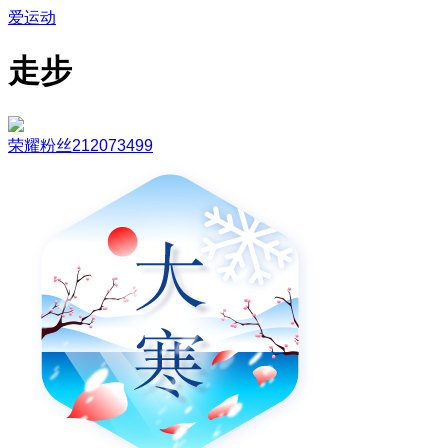
爱运动
走步
荣耀粉丝212073499