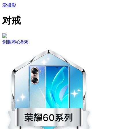
爱摄影
对戒
剑胆琴心666