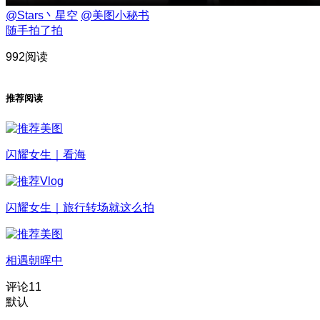
@Stars丶星空
@美图小秘书
随手拍了拍
992阅读
推荐阅读
闪耀女生｜看海
闪耀女生｜旅行转场就这么拍
相遇朝晖中
评论
11
默认