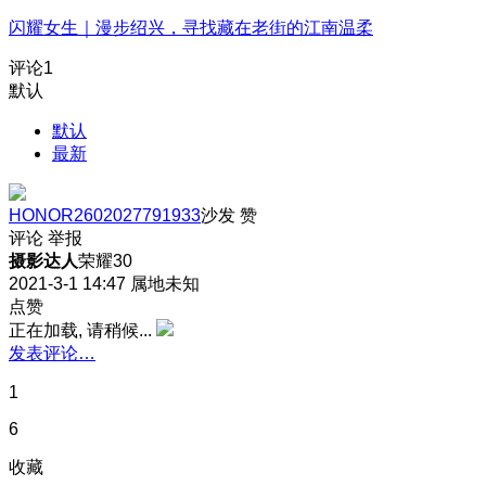
闪耀女生｜漫步绍兴，寻找藏在老街的江南温柔
评论
1
默认
默认
最新
HONOR2602027791933
沙发
赞
评论
举报
摄影达人
荣耀30
2021-3-1 14:47
属地未知
点赞
正在加载, 请稍候...
发表评论…
1
6
收藏