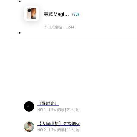
荣耀Magic8系列
(93)
昨日总发帖：1244
《慢时光》
NO.1
1.7w 阅读
21 讨论
【人间理想】寻常烟火
NO.2
1.7w 阅读
11 讨论