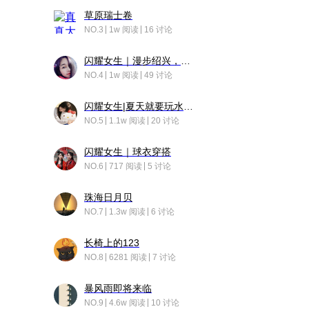
草原瑞士卷
NO.3
1w 阅读
16 讨论
闪耀女生｜漫步绍兴，寻找藏在老街的江南温柔
NO.4
1w 阅读
49 讨论
闪耀女生|夏天就要玩水！！
NO.5
1.1w 阅读
20 讨论
闪耀女生｜球衣穿搭
NO.6
717 阅读
5 讨论
珠海日月贝
NO.7
1.3w 阅读
6 讨论
长椅上的123
NO.8
6281 阅读
7 讨论
暴风雨即将来临
NO.9
4.6w 阅读
10 讨论