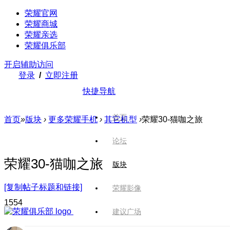
荣耀官网
荣耀商城
荣耀亲选
荣耀俱乐部
开启辅助访问
登录
/
立即注册
快捷导航
首页
首页
»
版块
›
更多荣耀手机
›
其它机型
›
荣耀30-猫咖之旅
论坛
荣耀30-猫咖之旅
版块
[复制帖子标题和链接]
荣耀影像
155
4
建议广场