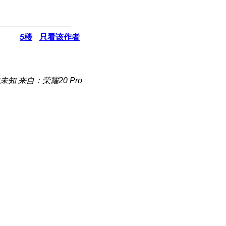
5
楼
只看该作者
未知
来自：荣耀20 Pro