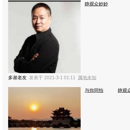
静观众妙妙
多谢老友
发表于 2021-3-1 01:11
属地未知
与你同拍
静观