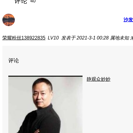
评论
40
沙发
荣耀粉丝138922835
LV10
发表于 2021-3-1 00:28
属地未知
评论
静观众妙妙