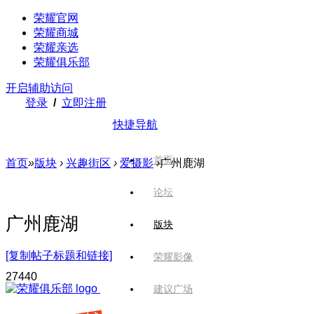
荣耀官网
荣耀商城
荣耀亲选
荣耀俱乐部
开启辅助访问
登录
/
立即注册
快捷导航
首页
首页
»
版块
›
兴趣街区
›
爱摄影
›
广州鹿湖
论坛
广州鹿湖
版块
[复制帖子标题和链接]
荣耀影像
274
40
建议广场