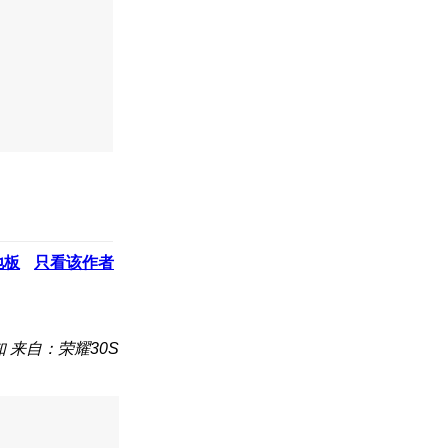
地板
只看该作者
知
来自：荣耀30S