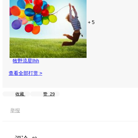
+ 5
牧野流星lhh
查看全部打赏 >
收藏
赞
29
举报