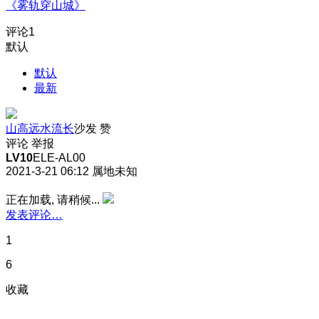
《雾轨穿山城》
评论
1
默认
默认
最新
山高远水流长
沙发
赞
评论
举报
LV10
ELE-AL00
2021-3-21 06:12
属地未知
正在加载, 请稍候...
发表评论…
1
6
收藏