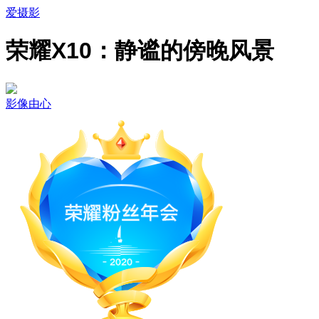
爱摄影
荣耀X10：静谧的傍晚风景
影像由心