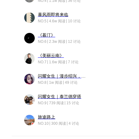
NO.4
1.1w 阅读
36 讨论
暴风雨即将来临
NO.5
4.6w 阅读
10 讨论
《暮汀》
NO.6
2.3w 阅读
12 讨论
《美丽云南》
NO.7
1.6w 阅读
7 讨论
闪耀女生｜漫步绍兴，寻找藏在老街的江南温柔
NO.8
1w 阅读
49 讨论
闪耀女生｜泰兰德穿搭
NO.9
739 阅读
15 讨论
旅途路上
NO.10
300 阅读
4 讨论