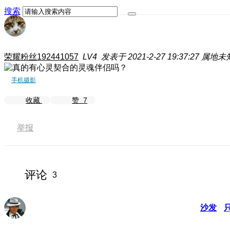
搜索
荣耀粉丝192441057
LV4
发表于 2021-2-27 19:37:27
属地未
手机摄影
收藏
赞
7
举报
评论
3
沙发