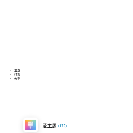
发表
打赏
分享
爱主题
(172)