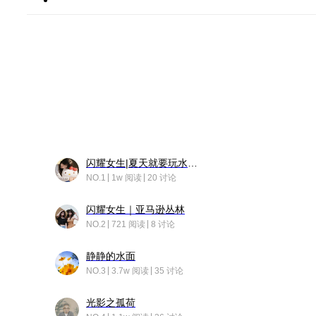
闪耀女生|夏天就要玩水！！
NO.1
1w 阅读
20 讨论
闪耀女生｜亚马逊丛林
NO.2
721 阅读
8 讨论
静静的水面
NO.3
3.7w 阅读
35 讨论
光影之孤荷