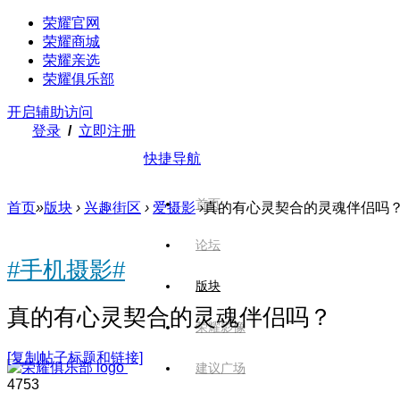
荣耀官网
荣耀商城
荣耀亲选
荣耀俱乐部
开启辅助访问
登录
/
立即注册
快捷导航
首页
首页
»
版块
›
兴趣街区
›
爱摄影
›
真的有心灵契合的灵魂伴侣吗
论坛
#手机摄影#
版块
真的有心灵契合的灵魂伴侣吗？
荣耀影像
[复制帖子标题和链接]
建议广场
475
3