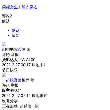
闪耀女生｜球衣穿搭
评论
2
默认
默认
最新
刺桐书院
沙发
赞
评论
举报
摄影达人
LYA-AL00
2021-2-27 00:17
属地未知
节日快乐
一起挖野菜
板凳
赞
评论
举报
版主
浏览器
2021-2-27 07:14
属地未知
欢迎分享
正在加载, 请稍候...