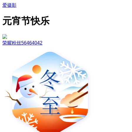
爱摄影
元宵节快乐
荣耀粉丝56464042