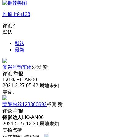
长椅上的123
评论
2
默认
默认
最新
复兴号动车组
沙发
赞
评论
举报
LV10
JEF-AN00
2021-2-27 05:42
属地未知
美食。
荣耀粉丝123860692
板凳
赞
评论
举报
摄影达人
LIO-AN00
2021-2-27 12:39
属地未知
美拍点赞
正在加载, 请稍候...