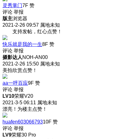
灵秀掌门
7F
赞
评论
举报
版主
浏览器
2021-2-26 09:57
属地未知
支持发帖，红心点赞！
快乐就是我的一生
8F
赞
评论
举报
摄影达人
NOH-AN00
2021-2-26 15:50
属地未知
美拍欣赏点赞！
aa一呼百应
9F
赞
评论
举报
LV10
荣耀V20
2021-3-5 06:11
属地未知
漂亮！为楼主点赞！
huafen603066793
10F
赞
评论
举报
LV9
荣耀30 Pro