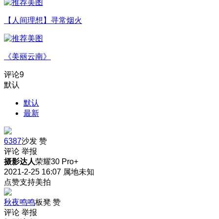
【人间理想】寻常烟火
《美丽云南》
评论
9
默认
默认
最新
6387
沙发
赞
评论
举报
摄影达人
荣耀30 Pro+
2021-2-25 16:07
属地未知
点赞支持美拍
秋夜鸣鸣
板凳
赞
评论
举报