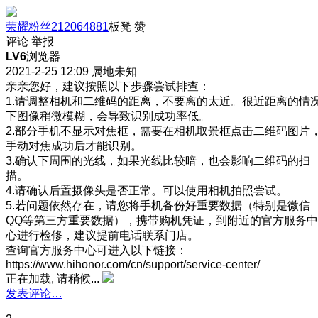
荣耀粉丝212064881
板凳
赞
评论
举报
LV6
浏览器
2021-2-25 12:09
属地未知
亲亲您好，建议按照以下步骤尝试排查：
1.请调整相机和二维码的距离，不要离的太近。很近距离的情
下图像稍微模糊，会导致识别成功率低。
2.部分手机不显示对焦框，需要在相机取景框点击二维码图片
手动对焦成功后才能识别。
3.确认下周围的光线，如果光线比较暗，也会影响二维码的扫
描。
4.请确认后置摄像头是否正常。可以使用相机拍照尝试。
5.若问题依然存在，请您将手机备份好重要数据（特别是微信
QQ等第三方重要数据），携带购机凭证，到附近的官方服务中
心进行检修，建议提前电话联系门店。
查询官方服务中心可进入以下链接：
https://www.hihonor.com/cn/support/service-center/
正在加载, 请稍候...
发表评论…