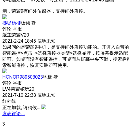
亲，荣耀9有红外传感器，支持红外遥控。
拂堤杨柳
板凳
赞
评论
举报
版主
荣耀V20
2021-2-24 18:45
属地未知
如果问的是荣耀9手机，是支持红外遥控功能的。开进入自带
智能遥控>点击+>选择遥控器类型>选择品牌，按屏幕提示适配
即可。如桌面没有智能遥控，可桌面从屏幕中央下滑，搜索栏
索智能遥控，恢复安装即可使用。
HONOR989503023
地板
赞
评论
举报
LV4
荣耀畅玩20
2021-7-10 22:38
属地未知
红外线
正在加载, 请稍候...
发表评论…
3