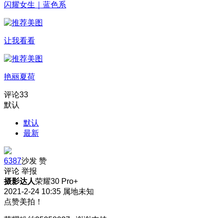
闪耀女生｜蓝色系
让我看看
艳丽夏荷
评论
33
默认
默认
最新
6387
沙发
赞
评论
举报
摄影达人
荣耀30 Pro+
2021-2-24 10:35
属地未知
点赞美拍！