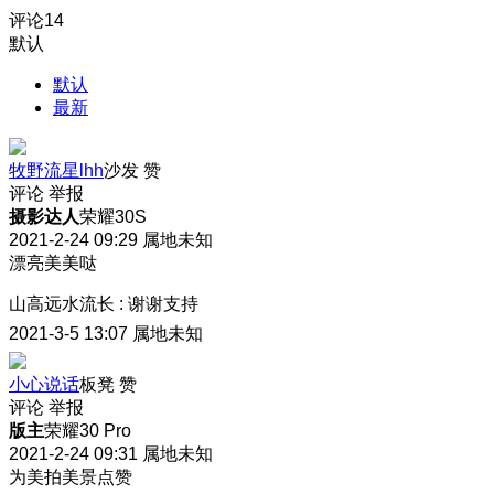
评论
14
默认
默认
最新
牧野流星lhh
沙发
赞
评论
举报
摄影达人
荣耀30S
2021-2-24 09:29
属地未知
漂亮美美哒
山高远水流长
:
谢谢支持
2021-3-5 13:07
属地未知
小心说话
板凳
赞
评论
举报
版主
荣耀30 Pro
2021-2-24 09:31
属地未知
为美拍美景点赞